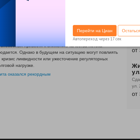
от
ищных кредитов, уровень одобрения ипотечных заявок
Жи
яти месяцев, рассказал директор по маркетингу НБКИ
ул
сохраняют консервативный подход к ипотечному
ст
Перейти на Циан
Остатьс
3 к
Автопереход через
17
сек
айшие месяцы уровень одобрения ипотечных заявок
4-я
 способных привести к снижению качества потока
от
юдается. Однако в будущем на ситуацию могут повлиять
 кризис ликвидности или ужесточение регуляторных
Жи
лговой нагрузке.
ул
дита оказался рекордным
Сда
ул.
от