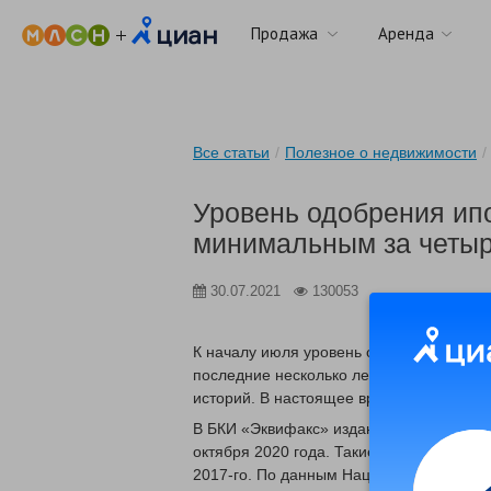
Продажа
Аренда
Все статьи
/
Полезное о недвижимости
/
Уровень одобрения ип
минимальным за четыр
30.07.2021
130053
К началу июля уровень одобрения заяво
последние несколько лет, пишет газета
историй. В настоящее время показатель 
В БКИ «Эквифакс» изданию рассказали, 
октября 2020 года. Такие низкие показ
2017-го. По данным Национального бюр