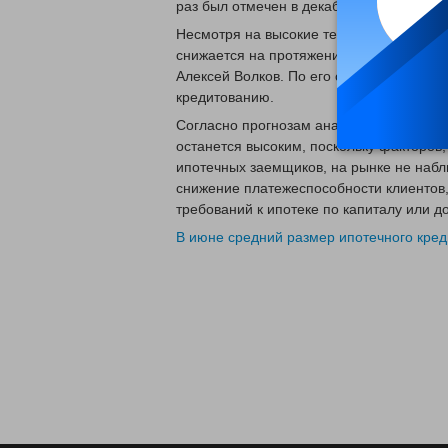
раз был отмечен в декабре 2018 года.
Несмотря на высокие темпы выдачи жил
снижается на протяжении последних дев
Алексей Волков. По его словам, банки 
кредитованию.
Согласно прогнозам аналитиков, в ближ
останется высоким, поскольку факторов,
ипотечных заемщиков, на рынке не набл
снижение платежеспособности клиентов,
требований к ипотеке по капиталу или до
В июне средний размер ипотечного кре