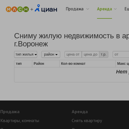
Продажа
Аренда
Е
Сниму жилую недвижимость в ар
г.Воронеж
тип жилья
район
т.р.
тип
Район
Кол-во комнат
Макс ц
Нет 
Продажа
Аренда
Квартиры, комнаты
Снять квартиру