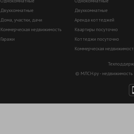
Однокомнатные
Однокомнатные
Двухкомнатные
Двухкомнатные
Дома, участки, дачи
Аренда коттеджей
Коммерческая недвижимость
Квартиры посуточно
Гаражи
Коттеджи посуточно
Коммерческая недвижимост
Техподдерж
© МЛСН.ру - недвижимость